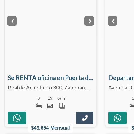
❮
❯
❮
Se RENTA oficina en Puerta de Hierro
Real de Acueducto 300, Zapopan, Jalisco 45116
8
15
67
m²
$43,654 Mensual