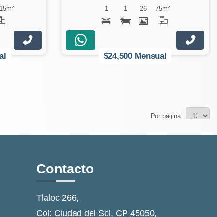
15
m²
1
1
26
75
m²
al
$24,500 Mensual
Por página
Contacto
Tlaloc 266,
Col: Ciudad del Sol, CP 45050,