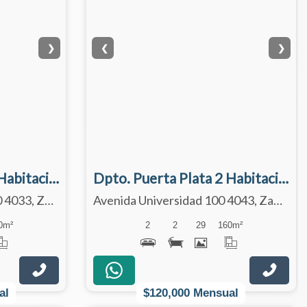
❯
❮
❯
Dpto. Puerta Plata 2 Habitaciones 3° Piso
Dpto. Puerta Plata 2 Habitaciones 4° Piso
Avenida Universidad 1000 4033, Zapopan, Jalisco 45110
Avenida Universidad 100 4043, Zapopan, Jalisco 45110
0
m²
2
2
29
160
m²
al
$120,000 Mensual