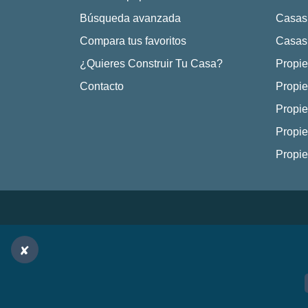
Búsqueda avanzada
Casas
Compara tus favoritos
Casas 
¿Quieres Construir Tu Casa?
Propie
Contacto
Propie
Propie
Propie
Propi