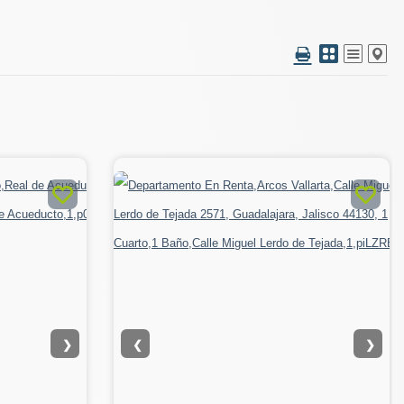
❯
❮
❯