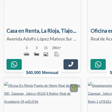
Casa en Renta, La Rioja, Tlajomulco de Zuñiga
Avenida Adolfo López Mateos Sur 7000, Tlajomulco de Zúñiga, Jalisco 45645
3
3
15
280
m²
$40,000 Mensual