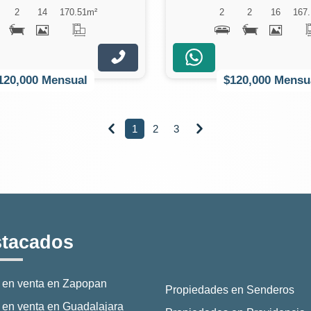
2
14
170.51
m²
2
2
16
167.
120,000 Mensual
$120,000 Mensu
1
2
3


tacados
 en venta en Zapopan
Propiedades en Senderos
en venta en Guadalajara