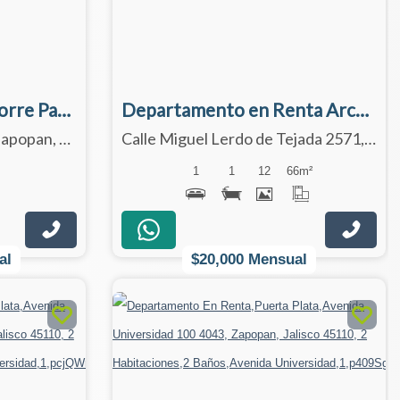
Oficina en Renta en Torre Panorama Acueducto, Zona Andares, Zapopan, Jalisco
Departamento en Renta Arcos Vallarta, Guadalajara, Jalisco.
Real de Acueducto 335, Zapopan, Jalisco 45116
Calle Miguel Lerdo de Tejada 2571, Guadalajara, Jalisco 44130
1
1
12
66
m²
al
$20,000 Mensual