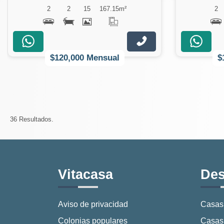
2
2
15
167.15
m²
2
$120,000 Mensual
$
36 Resultados.
Vitacasa
Des
Aviso de privacidad
Casas
Colonias populares
Casas 