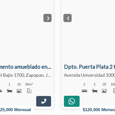
❯
❮
Departamento amueblado en renta - servicios incluidos
Avenida Del Bajío 1700, Zapopan, Jalisco 45010
1
1
16
66
m²
2
2
28
16
$25,000 Mensual
$120,000 Mensu