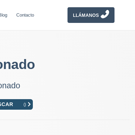
Blog
Contacto
LLÁMANOS
onado
ionado
(
)