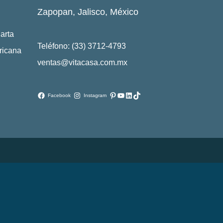
Zapopan, Jalisco, México
arta
Teléfono: (33) 3712-4793
ricana
ventas@vitacasa.com.mx
Pinterest
YouTube
LinkedIn
TikTok
Facebook
Instagram