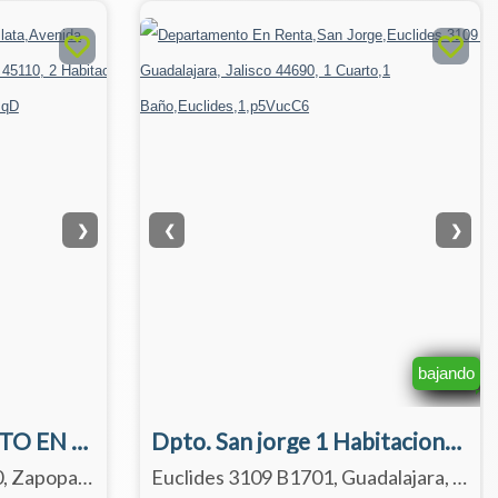
❯
❮
❯
bajando
4033-DEPARTAMENTO EN RENTA 4033 EN WEST POINT TORRE 4000.
Dpto. San jorge 1 Habitaciones 17° Nivel
Avenida Universidad 1000, Zapopan, Jalisco 45110
Euclides 3109 B1701, Guadalajara, Jalisco 44690