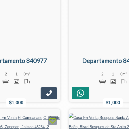
rtamento 840977
Departamento 8
2
1
0
m²
2
1
0
m²
$1,000
$1,000