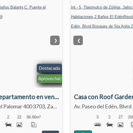
❯
❮
Destacada
Aprovecha!
Amplio departamento en venta con fácil acceso a López Mateos | Balanty
C. Puente el Palomar 400 3703, Zapopan, Jalisco 45234
2
22
86.90
m²
3
2
27
20