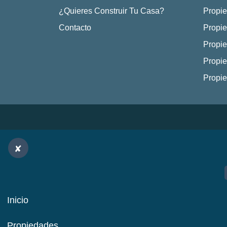
¿Quieres Construir Tu Casa?
Propie
Contacto
Propie
Propie
Propie
Propi
Inicio
Propiedades