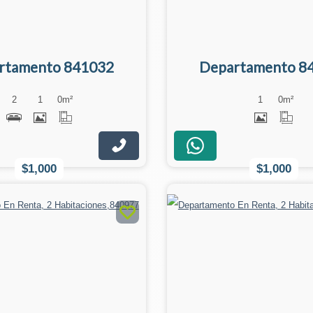
rtamento 841032
Departamento 8
2
1
0
m²
1
0
m²
$1,000
$1,000