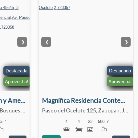
❯
❮
❯
Destacada
Destacada
Aprovecha!
Aprovecha!
Casa con Roof Garden y Amenidades Premium en Venta | El Edén Residencial
Magnifica Residencia Contemporánea en Venta | Bugambilias, Zapopan
Av. Paseo del Edén, Blvrd Bosques de Sta Anita 2377 Circuito 1 Ext.- 77 Int.- 5, Tlajomulco de Zúñiga, Jalisco 45645
Paseo del Ocelote 125, Zapopan, Jalisco 45238
0
m²
4
4
23
580
m²