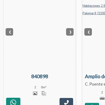
❮
❯
❮
840898
2
0
m²
2