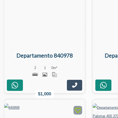
Departamento 840978
Depa
2
1
0
m²
$1,000