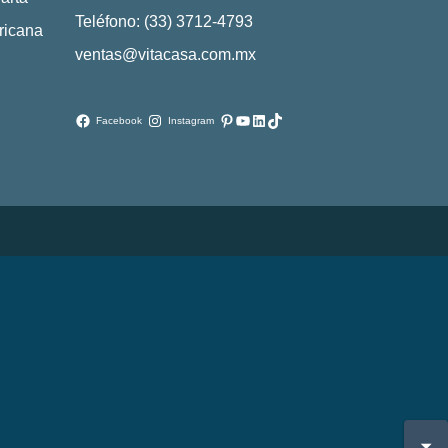
Teléfono: (33) 3712-4793
ricana
ventas@vitacasa.com.mx
Pinterest
YouTube
LinkedIn
TikTok
Facebook
Instagram