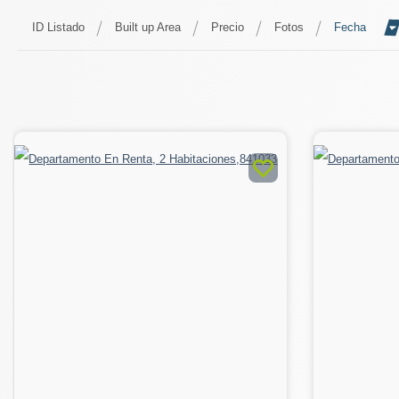
ID Listado
Built up Area
Precio
Fotos
Fecha