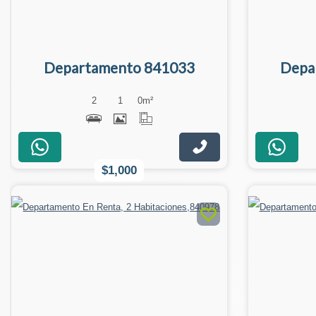
Departamento 841033
Depa
2
1
0
m²
$1,000