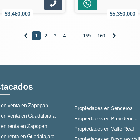
$3,480,000
$5,350,000
1
2
3
4
...
159
160


tacados
 en venta en Zapopan
Propiedades en Senderos
en venta en Guadalajara
Propiedades en Providencia
 en renta en Zapopan
Propiedades en Valle Real
en renta en Guadalajara
Propiedades en Bosques Vall