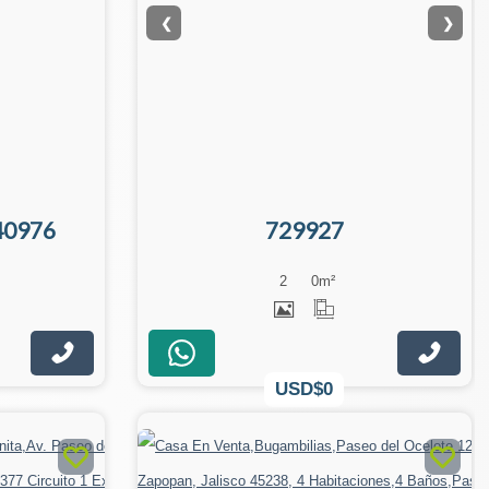
❮
❯
40976
729927
2
0
m²
USD$0