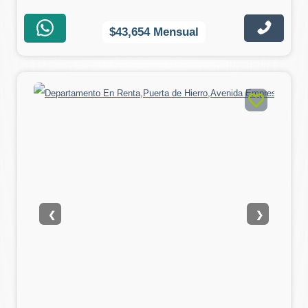
$43,654 Mensual
❮
❯