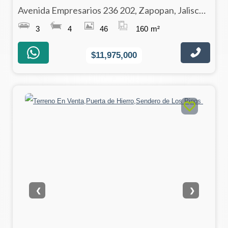
Avenida Empresarios 236 202, Zapopan, Jalisco 45116
3
4
46
160
m²
$11,975,000
❮
❯