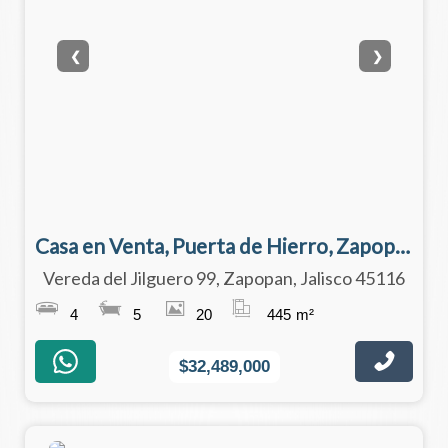
❮
❯
Casa en Venta, Puerta de Hierro, Zapopan
Vereda del Jilguero 99, Zapopan, Jalisco 45116
4
5
20
445
m²
$32,489,000