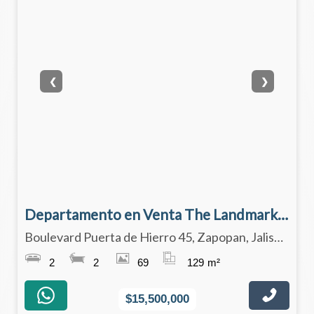
❮
❯
Departamento en Venta The Landmark Reserve, Zapopan
Boulevard Puerta de Hierro 45, Zapopan, Jalisco 45116
2
2
69
129
m²
$15,500,000