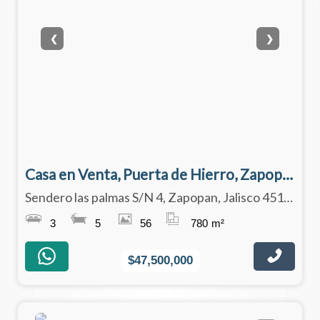
❮
❯
Casa en Venta, Puerta de Hierro, Zapopan.
Sendero las palmas S/N 4, Zapopan, Jalisco 45116
3
5
56
780
m²
$47,500,000