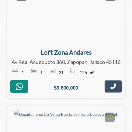
Loft Zona Andares
Av Real Acueducto 360, Zapopan, Jalisco 45116
1
1
31
125
m²
$9,600,000