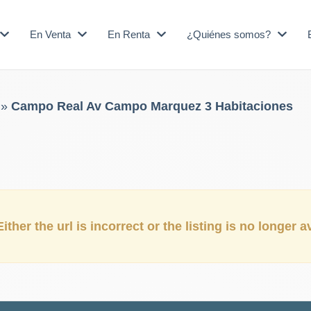
En Venta
En Renta
¿Quiénes somos?
»
Campo Real Av Campo Marquez 3 Habitaciones
ither the url is incorrect or the listing is no longer a