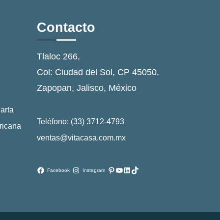
Contacto
Tlaloc 266,
Col: Ciudad del Sol, CP 45050,
Zapopan, Jalisco, México
arta
Teléfono: (33) 3712-4793
ricana
ventas@vitacasa.com.mx
Pinterest
YouTube
LinkedIn
TikTok
Facebook
Instagram