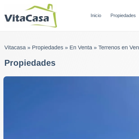
Skip
to
Inicio
Propiedades
content
Vitacasa
»
Propiedades
»
En Venta
»
Terrenos en Ven
Propiedades