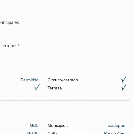
rincipales
 terrenos!
Permitido
Circuito-cerrado
Terraza
GDL
Municipio :
Zapopan
45138
Calle :
Paseo Abie