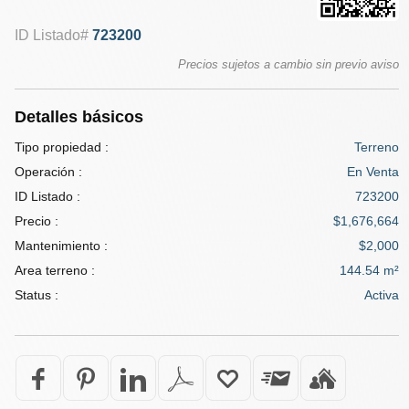
ID Listado#
723200
Precios sujetos a cambio sin previo aviso
Detalles básicos
Tipo propiedad :
Terreno
Operación :
En Venta
ID Listado :
723200
Precio :
$1,676,664
Mantenimiento :
$2,000
Area terreno :
144.54 m²
Status :
Activa