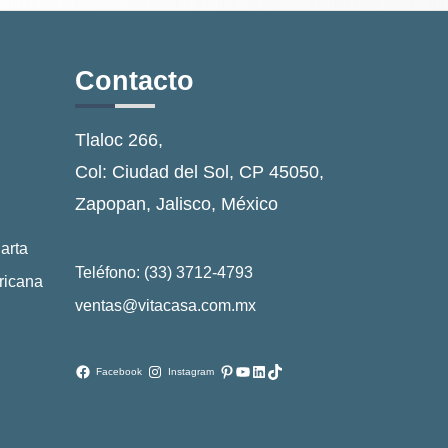
Contacto
Tlaloc 266,
Col: Ciudad del Sol, CP 45050,
Zapopan, Jalisco, México
arta
Teléfono: (33) 3712-4793
ricana
ventas@vitacasa.com.mx
Pinterest
YouTube
LinkedIn
TikTok
Facebook
Instagram