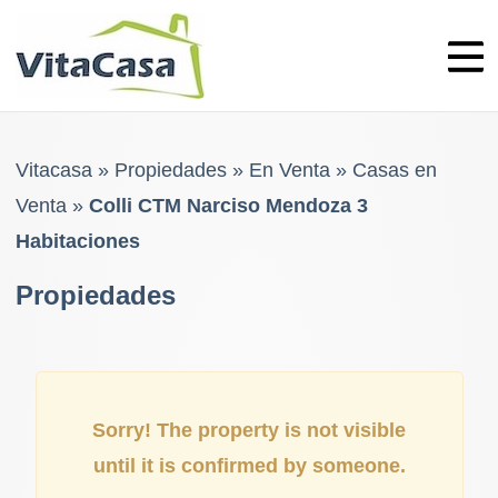
Skip
to
content
Vitacasa
»
Propiedades
»
En Venta
»
Casas en
Venta
»
Colli CTM Narciso Mendoza 3
Habitaciones
Propiedades
Sorry! The property is not visible
until it is confirmed by someone.