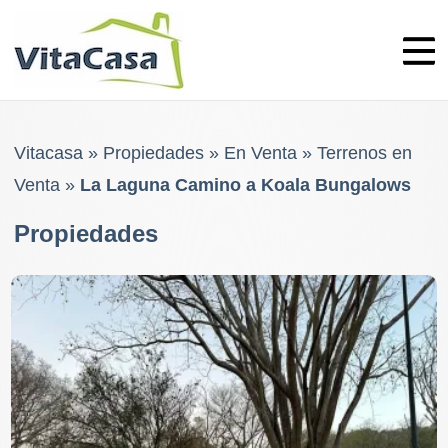
Skip
to
content
Vitacasa
»
Propiedades
»
En Venta
»
Terrenos en
Venta
»
La Laguna Camino a Koala Bungalows
Propiedades