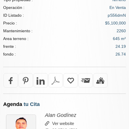
Operación :
En Venta
ID Listado :
pS56dmN
Precio :
$5,100,000
Mantenimiento :
2260
Area terreno :
645 m²
frente :
24.19
fondo :
26.74
Agenda
tu Cita
Alan Godínez
Ver website