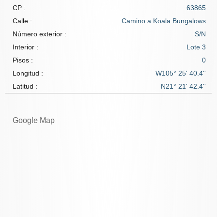
CP :
63865
Calle :
Camino a Koala Bungalows
Número exterior :
S/N
Interior :
Lote 3
Pisos :
0
Longitud :
W105° 25' 40.4''
Latitud :
N21° 21' 42.4''
Google Map