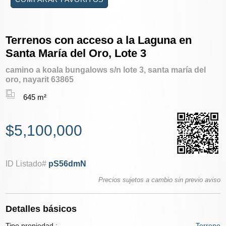
Terrenos con acceso a la Laguna en
Santa María del Oro, Lote 3
camino a koala bungalows s/n lote 3, santa maría del
oro, nayarit 63865
645 m²
$5,100,000
ID Listado#
pS56dmN
Precios sujetos a cambio sin previo aviso
Detalles básicos
Tipo propiedad :
Terreno