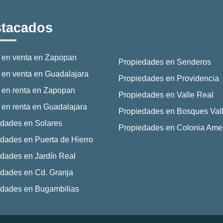
tacados
 en venta en Zapopan
Propiedades en Senderos
en venta en Guadalajara
Propiedades en Providencia
 en renta en Zapopan
Propiedades en Valle Real
en renta en Guadalajara
Propiedades en Bosques Vall
dades en Solares
Propiedades en Colonia Ame
dades en Puerta de Hierro
dades en Jardín Real
dades en Cd. Granja
edades en Bugambilias