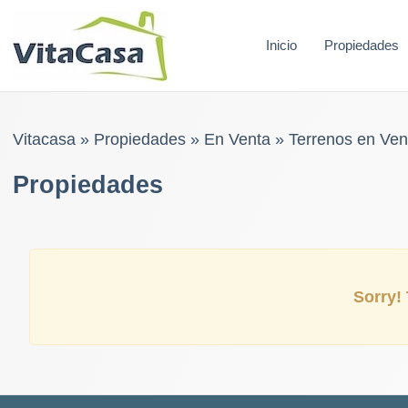
Skip
to
Inicio
Propiedades
content
Vitacasa
»
Propiedades
»
En Venta
»
Terrenos en Ven
Propiedades
Sorry! 