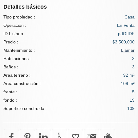
Detalles básicos
Tipo propiedad :
Casa
Operación :
En Venta
ID Listado :
pdGfIDF
Precio :
$3,500,000
Mantenimiento :
Llamar
Habitaciones :
3
Baños :
3
Area terreno :
92 m²
Area construcción :
109 m²
frente :
5
fondo :
19
Superficie construida :
109