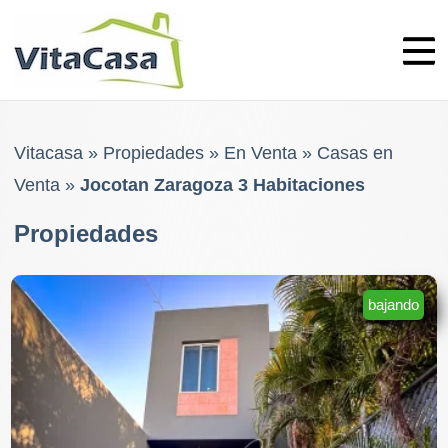
Skip
to
content
Vitacasa
»
Propiedades
»
En Venta
»
Casas en
Venta
»
Jocotan Zaragoza 3 Habitaciones
Propiedades
bajando