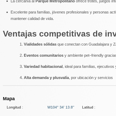
La cercanía al
Parque Metropolitano
ofrece trotes, juegos inf
Excelente para familias, jóvenes profesionales y personas acti
mantener calidad de vida.
Ventajas competitivas de inv
Vialidades sólidas
que conectan con Guadalajara y 
Eventos comunitarios
y ambiente pet–friendly gracia
Variedad habitacional
, ideal para familias, ejecutivos
Alta demanda y plusvalía
, por ubicación y servicios
Mapa
Longitud :
W104° 34' 13.8''
Latitud :