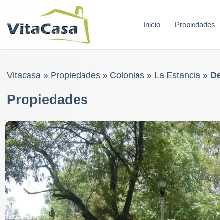
Skip
to
Inicio
Propiedades
content
Vitacasa
»
Propiedades
»
Colonias
»
La Estancia
»
De
Propiedades