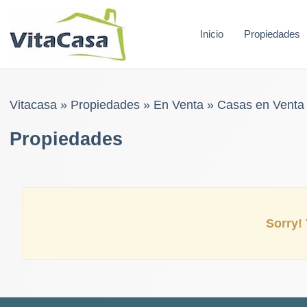
Skip
to
Inicio
Propiedades
content
Vitacasa
»
Propiedades
»
En Venta
»
Casas en Venta
Propiedades
Sorry! 