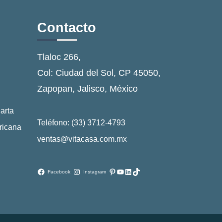
Contacto
Tlaloc 266,
Col: Ciudad del Sol, CP 45050,
Zapopan, Jalisco, México
arta
Teléfono: (33) 3712-4793
ricana
ventas@vitacasa.com.mx
Pinterest
YouTube
LinkedIn
TikTok
Facebook
Instagram