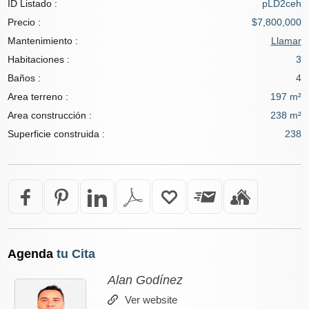
ID Listado :
pLD2ceh
Precio :
$7,800,000
Mantenimiento :
Llamar
Habitaciones :
3
Baños :
4
Area terreno :
197 m²
Area construcción :
238 m²
Superficie construida :
238
Agenda
tu Cita
Alan Godínez
Ver website