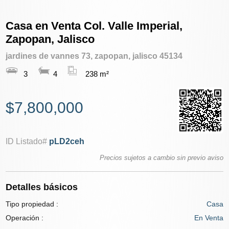
Casa en Venta Col. Valle Imperial,
Zapopan, Jalisco
jardines de vannes 73, zapopan, jalisco 45134
3
4
238 m²
$7,800,000
ID Listado#
pLD2ceh
Precios sujetos a cambio sin previo aviso
Detalles básicos
Tipo propiedad :
Casa
Operación :
En Venta