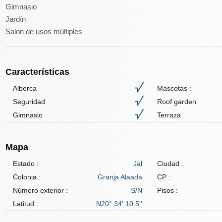
Gimnasio
Jardín
Salon de usos múltiples
Características
Alberca
Mascotas
:
Seguridad
Roof garden
Gimnasio
Terraza
Mapa
Estado :
Jal
Ciudad :
Colonia :
Granja Alaada
CP :
Número exterior :
S/N
Pisos :
Latitud :
N20° 34' 10.5''