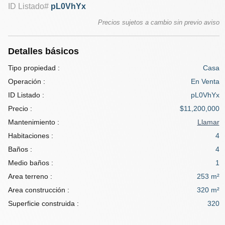
ID Listado#
pL0VhYx
Precios sujetos a cambio sin previo aviso
Detalles básicos
Tipo propiedad :
Casa
Operación :
En Venta
ID Listado :
pL0VhYx
Precio :
$11,200,000
Mantenimiento :
Llamar
Habitaciones :
4
Baños :
4
Medio baños :
1
Area terreno :
253 m²
Area construcción :
320 m²
Superficie construida :
320