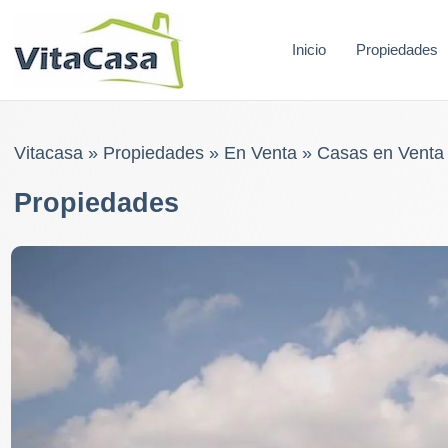
Skip
to
Inicio
Propiedades
content
Vitacasa
»
Propiedades
»
En Venta
»
Casas en Venta
Propiedades