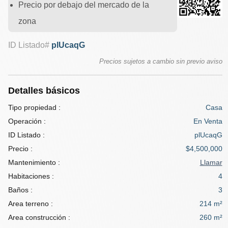
Precio por debajo del mercado de la
zona
ID Listado#
plUcaqG
Precios sujetos a cambio sin previo aviso
Detalles básicos
Tipo propiedad :
Casa
Operación :
En Venta
ID Listado :
plUcaqG
Precio :
$4,500,000
Mantenimiento :
Llamar
Habitaciones :
4
Baños :
3
Area terreno :
214 m²
Area construcción :
260 m²