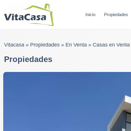
Skip
to
Inicio
Propiedades
content
Vitacasa
»
Propiedades
»
En Venta
»
Casas en Venta
Propiedades