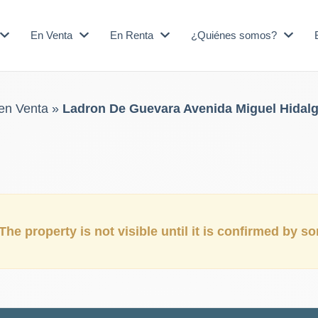
En Venta
En Renta
¿Quiénes somos?
en Venta
»
Ladron De Guevara Avenida Miguel Hidalgo
The property is not visible until it is confirmed by 