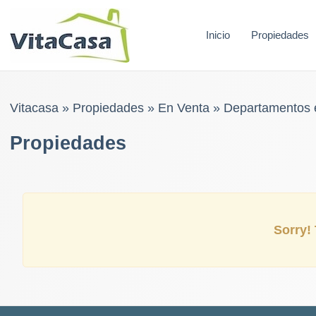
Skip
to
Inicio
Propiedades
content
Vitacasa
»
Propiedades
»
En Venta
»
Departamentos 
Propiedades
Sorry! 