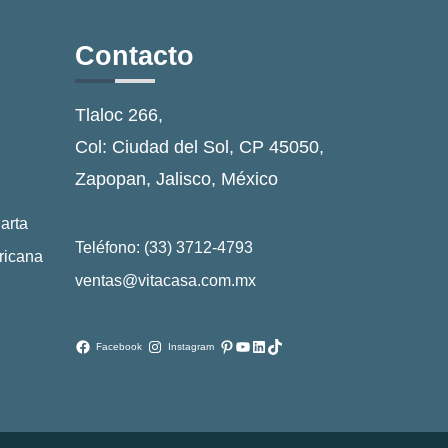
Contacto
Tlaloc 266,
Col: Ciudad del Sol, CP 45050,
Zapopan, Jalisco, México
arta
Teléfono: (33) 3712-4793
ricana
ventas@vitacasa.com.mx
Pinterest
YouTube
LinkedIn
TikTok
Facebook
Instagram