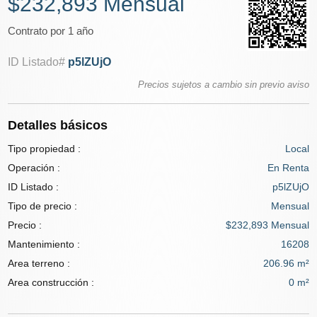
$232,893 Mensual
Contrato por 1 año
ID Listado#
p5lZUjO
Precios sujetos a cambio sin previo aviso
Detalles básicos
Tipo propiedad :
Local
Operación :
En Renta
ID Listado :
p5lZUjO
Tipo de precio :
Mensual
Precio :
$232,893 Mensual
Mantenimiento :
16208
Area terreno :
206.96 m²
Area construcción :
0 m²