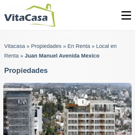
Skip
to
content
Vitacasa
»
Propiedades
»
En Renta
»
Local en
Renta
»
Juan Manuel Avenida Mexico
Propiedades