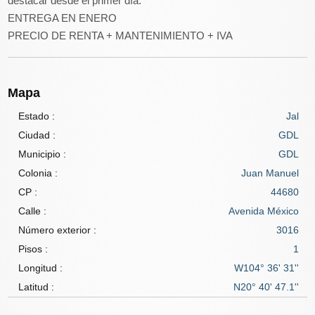
destacar desde el primer día.
ENTREGA EN ENERO
PRECIO DE RENTA + MANTENIMIENTO + IVA
Mapa
Estado :
Jal
Ciudad :
GDL
Municipio :
GDL
Colonia :
Juan Manuel
CP :
44680
Calle :
Avenida México
Número exterior :
3016
Pisos :
1
Longitud :
W104° 36' 31''
Latitud :
N20° 40' 47.1''