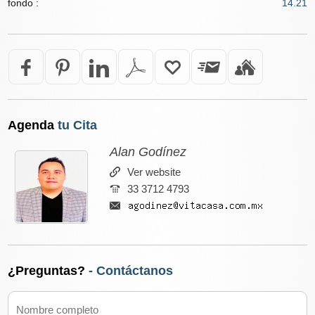
fondo :
14.21
Agenda
tu Cita
Alan Godínez
Ver website
33 3712 4793
¿Preguntas?
- Contáctanos