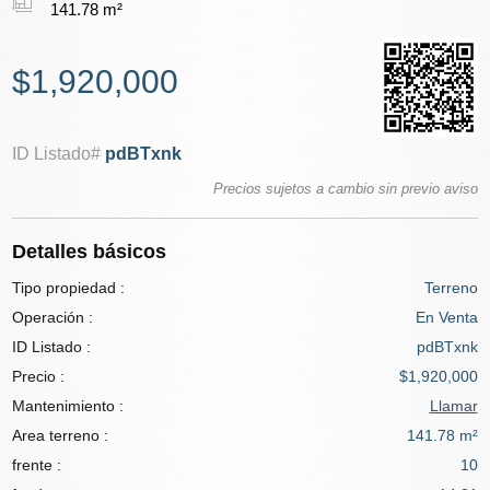
141.78 m²
$1,920,000
ID Listado#
pdBTxnk
Precios sujetos a cambio sin previo aviso
Detalles básicos
Tipo propiedad :
Terreno
Operación :
En Venta
ID Listado :
pdBTxnk
Precio :
$1,920,000
Mantenimiento :
Llamar
Area terreno :
141.78 m²
frente :
10