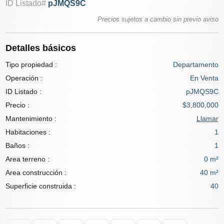
ID Listado#
pJMQS9C
Precios sujetos a cambio sin previo aviso
Detalles básicos
Tipo propiedad :
Departamento
Operación :
En Venta
ID Listado :
pJMQS9C
Precio :
$3,800,000
Mantenimiento :
Llamar
Habitaciones :
1
Baños :
1
Area terreno :
0 m²
Area construcción :
40 m²
Superficie construida :
40