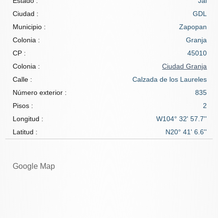
Estado :
Jal
Ciudad :
GDL
Municipio :
Zapopan
Colonia :
Granja
CP :
45010
Colonia :
Ciudad Granja
Calle :
Calzada de los Laureles
Número exterior :
835
Pisos :
2
Longitud :
W104° 32' 57.7''
Latitud :
N20° 41' 6.6''
Google Map