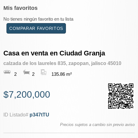
Mis
favoritos
No tienes ningún favorito en tu lista
COMPARAR FAVORITOS
Casa en venta en Ciudad Granja
calzada de los laureles 835, zapopan, jalisco 45010
2
2
135.86 m²
$7,200,000
ID Listado#
p347tTU
Precios sujetos a cambio sin previo aviso