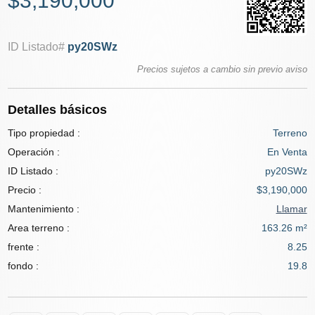
$3,190,000
ID Listado#
py20SWz
Precios sujetos a cambio sin previo aviso
Detalles básicos
Tipo propiedad :
Terreno
Operación :
En Venta
ID Listado :
py20SWz
Precio :
$3,190,000
Mantenimiento :
Llamar
Area terreno :
163.26 m²
frente :
8.25
fondo :
19.8