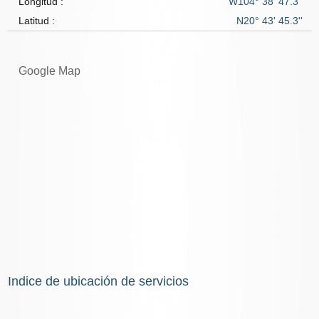
Longitud :
W104° 38' 47.3''
Latitud :
N20° 43' 45.3''
Google Map
Indice de ubicación de servicios