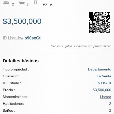
2
2
90 m²
$3,500,000
ID Listado#
p90sxGt
Precios sujetos a cambio sin previo aviso
Detalles básicos
Tipo propiedad :
Departamento
Operación :
En Venta
ID Listado :
p90sxGt
Precio :
$3,500,000
Mantenimiento :
Llamar
Habitaciones :
2
Baños :
2