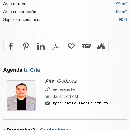
Area terreno :
90 m²
Area construcción :
90 m²
Superficie construida :
90.0
Agenda
tu Cita
Alan Godínez
Ver website
33 3712 4793
¿Preguntas?
- Contáctanos