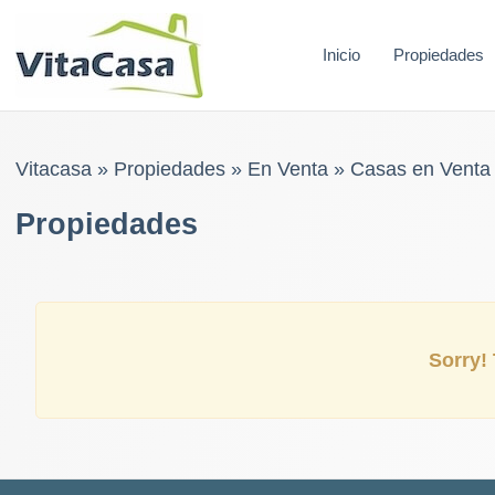
Skip
to
Inicio
Propiedades
content
Vitacasa
»
Propiedades
»
En Venta
»
Casas en Venta
Propiedades
Sorry! 