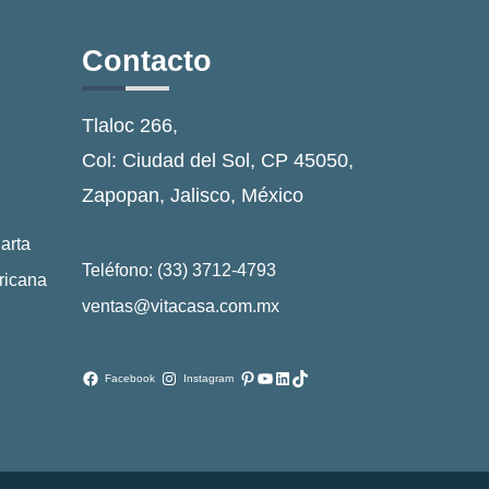
Contacto
Tlaloc 266,
Col: Ciudad del Sol, CP 45050,
Zapopan, Jalisco, México
arta
Teléfono: (33) 3712-4793
ricana
ventas@vitacasa.com.mx
Pinterest
YouTube
LinkedIn
TikTok
Facebook
Instagram