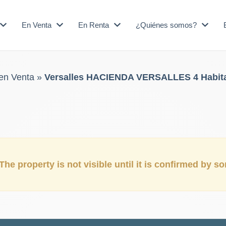
En Venta
En Renta
¿Quiénes somos?
en Venta
»
Versalles HACIENDA VERSALLES 4 Habit
The property is not visible until it is confirmed by 