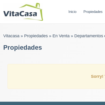
Skip
to
Inicio
Propiedades
content
Vitacasa
»
Propiedades
»
En Venta
»
Departamentos 
Propiedades
Sorry! 