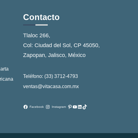
Contacto
Tlaloc 266,
Col: Ciudad del Sol, CP 45050,
Zapopan, Jalisco, México
arta
Teléfono: (33) 3712-4793
ricana
ventas@vitacasa.com.mx
Pinterest
YouTube
LinkedIn
TikTok
Facebook
Instagram