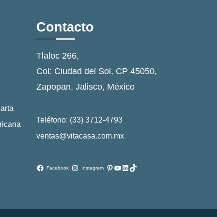
Contacto
Tlaloc 266,
Col: Ciudad del Sol, CP 45050,
Zapopan, Jalisco, México
arta
Teléfono: (33) 3712-4793
ricana
ventas@vitacasa.com.mx
Pinterest
YouTube
LinkedIn
TikTok
Facebook
Instagram