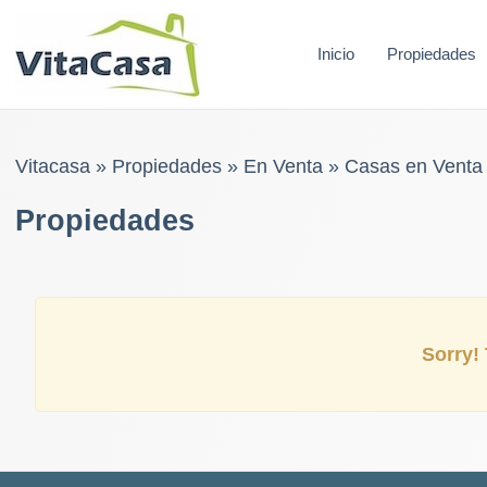
Skip
to
Inicio
Propiedades
content
Vitacasa
»
Propiedades
»
En Venta
»
Casas en Venta
Propiedades
Sorry! 