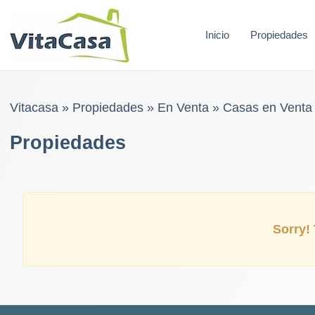
Skip
to
Inicio
Propiedades
content
Vitacasa
»
Propiedades
»
En Venta
»
Casas en Venta
Propiedades
Sorry! 