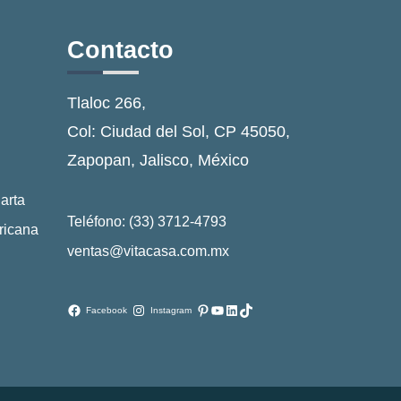
Contacto
Tlaloc 266,
Col: Ciudad del Sol, CP 45050,
Zapopan, Jalisco, México
arta
Teléfono: (33) 3712-4793
ricana
ventas@vitacasa.com.mx
Pinterest
YouTube
LinkedIn
TikTok
Facebook
Instagram