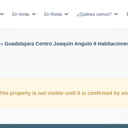
En Venta
En Renta
¿Quiénes somos?
»
Guadalajara Centro Joaquin Angulo 9 Habitacione
The property is not visible until it is confirmed by 