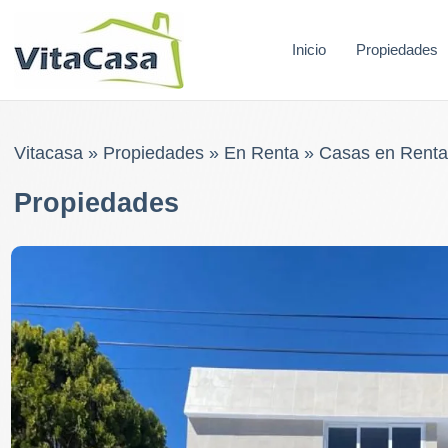
Skip
to
Inicio
Propiedades
content
Vitacasa
»
Propiedades
»
En Renta
»
Casas en Renta
Propiedades