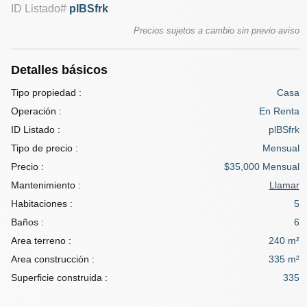
ID Listado#
plBSfrk
Precios sujetos a cambio sin previo aviso
Detalles básicos
Tipo propiedad :
Casa
Operación :
En Renta
ID Listado :
plBSfrk
Tipo de precio :
Mensual
Precio :
$35,000 Mensual
Mantenimiento :
Llamar
Habitaciones :
5
Baños :
6
Area terreno :
240 m²
Area construcción :
335 m²
Superficie construida :
335