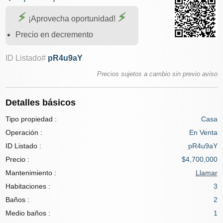
¡Aprovecha oportunidad!
Precio en decremento
ID Listado#
pR4u9aY
Precios sujetos a cambio sin previo aviso
Detalles básicos
Tipo propiedad :
Casa
Operación :
En Venta
ID Listado :
pR4u9aY
Precio :
$4,700,000
Mantenimiento :
Llamar
Habitaciones :
3
Baños :
2
Medio baños :
1