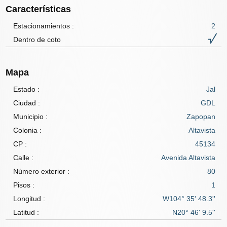
Características
Estacionamientos :
2
Dentro de coto
Mapa
Estado :
Jal
Ciudad :
GDL
Municipio :
Zapopan
Colonia :
Altavista
CP :
45134
Calle :
Avenida Altavista
Número exterior :
80
Pisos :
1
Longitud :
W104° 35' 48.3''
Latitud :
N20° 46' 9.5''