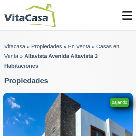
Skip
to
content
Vitacasa
»
Propiedades
»
En Venta
»
Casas en
Venta
»
Altavista Avenida Altavista 3
Habitaciones
Propiedades
bajando