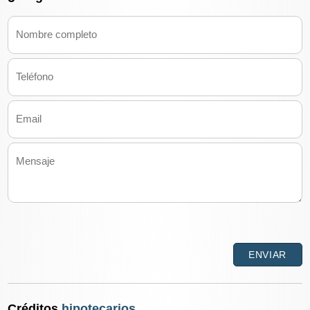
Créditos
hipotecarios