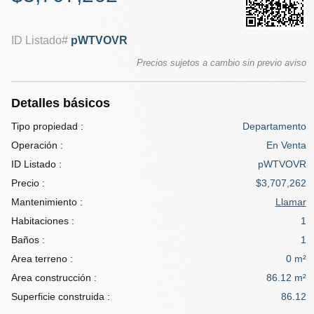
ID Listado#
pWTVOVR
Precios sujetos a cambio sin previo aviso
Detalles básicos
Tipo propiedad :
Departamento
Operación :
En Venta
ID Listado :
pWTVOVR
Precio :
$3,707,262
Mantenimiento :
Llamar
Habitaciones :
1
Baños :
1
Area terreno :
0 m²
Area construcción :
86.12 m²
Superficie construida :
86.12