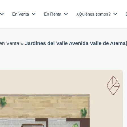
En Venta
En Renta
¿Quiénes somos?
en Venta
»
Jardines del Valle Avenida Valle de Atema