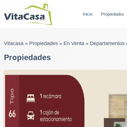
Skip
to
Inicio
Propiedades
content
Vitacasa
»
Propiedades
»
En Venta
»
Departamentos 
Propiedades