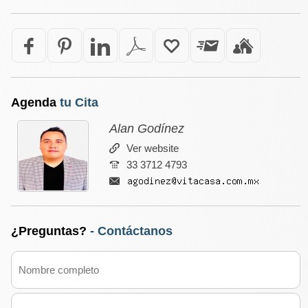
Agenda
tu Cita
Alan Godínez
Ver website
33 3712 4793
¿Preguntas?
- Contáctanos