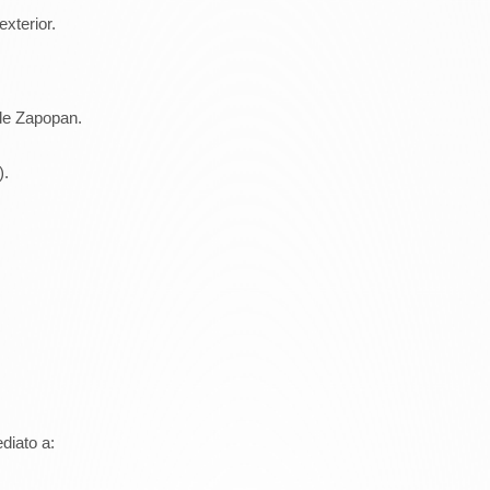
exterior.
de Zapopan.
).
diato a: