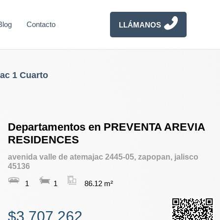
Blog
Contacto
LLÁMANOS
jac 1 Cuarto
Departamentos en PREVENTA AREVIA
RESIDENCES
avenida valle de atemajac 2445-05, zapopan, jalisco
45136
1
1
86.12 m²
$3,707,262