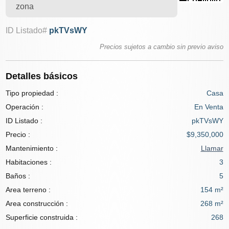
zona
ID Listado#
pkTVsWY
Precios sujetos a cambio sin previo aviso
Detalles básicos
Tipo propiedad :
Casa
Operación :
En Venta
ID Listado :
pkTVsWY
Precio :
$9,350,000
Mantenimiento :
Llamar
Habitaciones :
3
Baños :
5
Area terreno :
154 m²
Area construcción :
268 m²
Superficie construida :
268