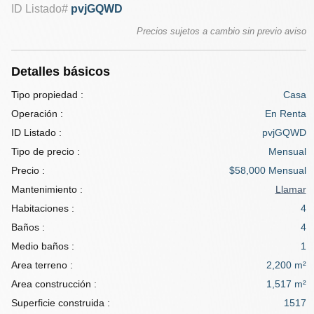
ID Listado#
pvjGQWD
Precios sujetos a cambio sin previo aviso
Detalles básicos
Tipo propiedad :
Casa
Operación :
En Renta
ID Listado :
pvjGQWD
Tipo de precio :
Mensual
Precio :
$58,000 Mensual
Mantenimiento :
Llamar
Habitaciones :
4
Baños :
4
Medio baños :
1
Area terreno :
2,200 m²
Area construcción :
1,517 m²
Superficie construida :
1517