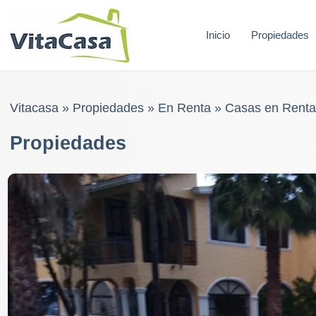
Skip
to
Inicio
Propiedades
content
Vitacasa
»
Propiedades
»
En Renta
»
Casas en Renta
Propiedades