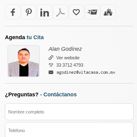
Agenda
tu Cita
Alan Godínez
Ver website
33 3712 4793
¿Preguntas?
- Contáctanos