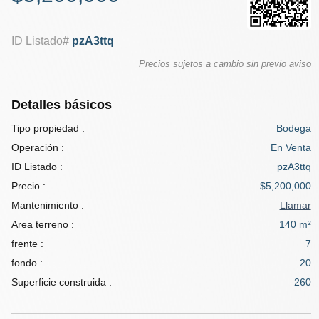
ID Listado#
pzA3ttq
Precios sujetos a cambio sin previo aviso
Detalles básicos
Tipo propiedad :
Bodega
Operación :
En Venta
ID Listado :
pzA3ttq
Precio :
$5,200,000
Mantenimiento :
Llamar
Area terreno :
140 m²
frente :
7
fondo :
20
Superficie construida :
260