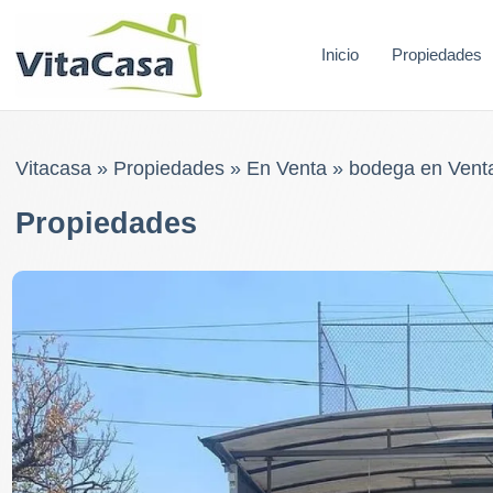
Skip
to
Inicio
Propiedades
content
Vitacasa
»
Propiedades
»
En Venta
»
bodega en Vent
Propiedades