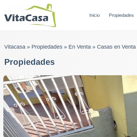
Skip
to
Inicio
Propiedades
content
Vitacasa
»
Propiedades
»
En Venta
»
Casas en Venta
Propiedades