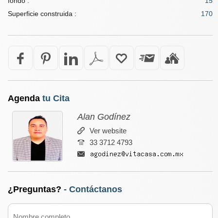
fondo :
15
Superficie construida :
170
Agenda
tu Cita
Alan Godínez
Ver website
33 3712 4793
¿Preguntas?
- Contáctanos