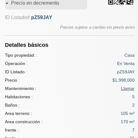
Precio en decremento
ID Listado#
pZ59JAY
Precios sujetos a cambio sin previo aviso
Detalles básicos
Tipo propiedad :
Casa
Operación :
En Venta
ID Listado :
pZ59JAY
Precio :
$1,998,000
Mantenimiento :
Llamar
Habitaciones :
5
Baños :
2
Area terreno :
105 m²
Area construcción :
170 m²
frente :
7