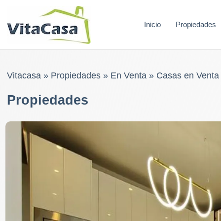
Skip
to
Inicio
Propiedades
content
Vitacasa
»
Propiedades
»
En Venta
»
Casas en Venta
Propiedades