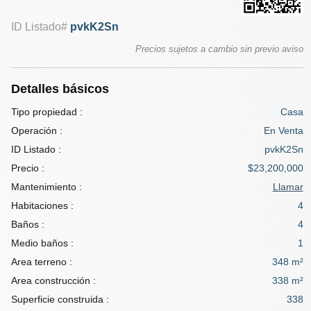
ID Listado#
pvkK2Sn
Precios sujetos a cambio sin previo aviso
Detalles básicos
Tipo propiedad :
Casa
Operación :
En Venta
ID Listado :
pvkK2Sn
Precio :
$23,200,000
Mantenimiento :
Llamar
Habitaciones :
4
Baños :
4
Medio baños :
1
Area terreno :
348 m²
Area construcción :
338 m²
Superficie construida :
338