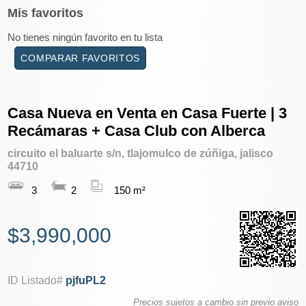
Mis
favoritos
No tienes ningún favorito en tu lista
COMPARAR FAVORITOS
Casa Nueva en Venta en Casa Fuerte | 3
Recámaras + Casa Club con Alberca
circuito el baluarte s/n, tlajomulco de zúñiga, jalisco
44710
3
2
150 m²
$3,990,000
ID Listado#
pjfuPL2
Precios sujetos a cambio sin previo aviso