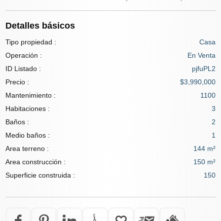
Detalles básicos
Tipo propiedad :
Casa
Operación :
En Venta
ID Listado :
pjfuPL2
Precio :
$3,990,000
Mantenimiento :
1100
Habitaciones :
3
Baños :
2
Medio baños :
1
Area terreno :
144 m²
Area construcción :
150 m²
Superficie construida :
150