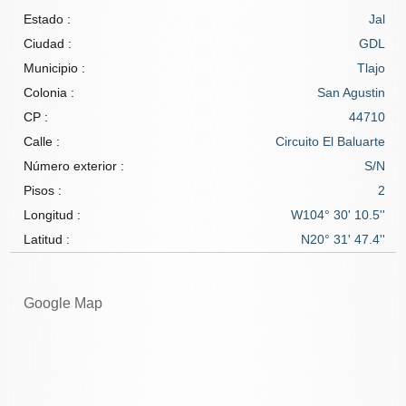
Estado :
Jal
Ciudad :
GDL
Municipio :
Tlajo
Colonia :
San Agustin
CP :
44710
Calle :
Circuito El Baluarte
Número exterior :
S/N
Pisos :
2
Longitud :
W104° 30' 10.5''
Latitud :
N20° 31' 47.4''
Google Map