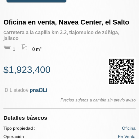
Oficina en venta, Navea Center, el Salto
carretera a la capilla km 3.2, tlajomulco de zúñiga,
jalisco
1
0 m²
$1,923,400
ID Listado#
pnai3Li
Precios sujetos a cambio sin previo aviso
Detalles básicos
Tipo propiedad :
Oficina
Operación :
En Venta