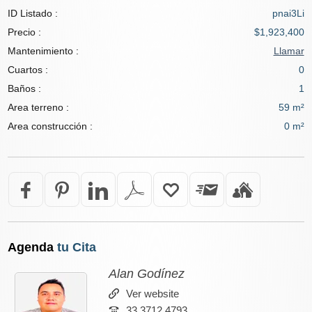
ID Listado :
pnai3Li
Precio :
$1,923,400
Mantenimiento :
Llamar
Cuartos :
0
Baños :
1
Area terreno :
59 m²
Area construcción :
0 m²
Agenda
tu Cita
Alan Godínez
Ver website
33 3712 4793