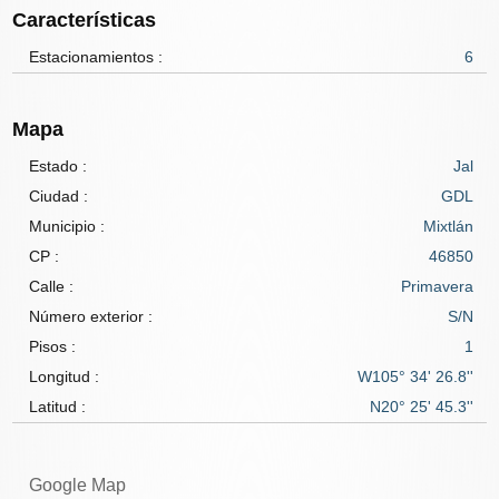
Características
Estacionamientos :
6
Mapa
Estado :
Jal
Ciudad :
GDL
Municipio :
Mixtlán
CP :
46850
Calle :
Primavera
Número exterior :
S/N
Pisos :
1
Longitud :
W105° 34' 26.8''
Latitud :
N20° 25' 45.3''
Google Map