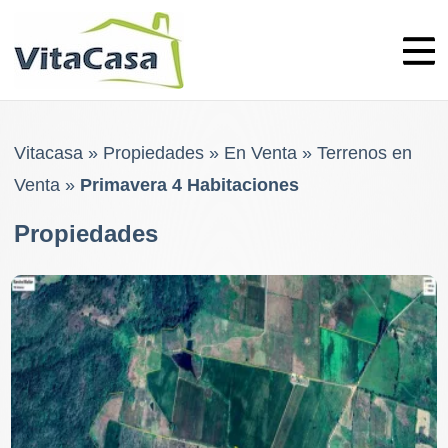
Skip
to
content
Vitacasa
»
Propiedades
»
En Venta
»
Terrenos en
Venta
»
Primavera 4 Habitaciones
Propiedades