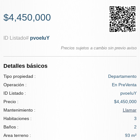
$4,450,000
ID Listado#
pvoeIuY
Precios sujetos a cambio sin previo aviso
Detalles básicos
Tipo propiedad :
Departamento
Operación :
En PreVenta
ID Listado :
pvoeIuY
Precio :
$4,450,000
Mantenimiento :
Llamar
Habitaciones :
3
Baños :
2
Area terreno :
93 m²