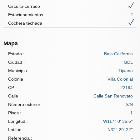
Circuito-cerrado
Estacionamientos :
2
Cochera techada
Mapa
Estado :
Baja California
Ciudad :
GDL
Municipio :
Tijuana
Colonia :
Villa Colonial
CP :
22194
Calle :
Calle San Renovato
Número exterior :
S/N
Pisos :
1
Longitud :
W117° 0' 35.6''
Latitud :
N32° 29' 22''
Referencia :
-