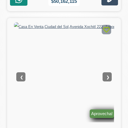
$50,162,115
❮
❯
Aprovecha!