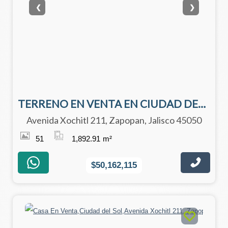
❮
❯
TERRENO EN VENTA EN CIUDAD DEL SOL
Avenida Xochitl 211, Zapopan, Jalisco 45050
51
1,892.91
m²
$50,162,115