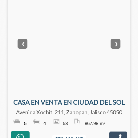
❮
❯
CASA EN VENTA EN CIUDAD DEL SOL
Avenida Xochitl 211, Zapopan, Jalisco 45050
5
4
53
867.98
m²