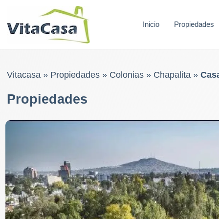
Skip
to
Inicio
Propiedades
content
Vitacasa
»
Propiedades
»
Colonias
»
Chapalita
»
Casa
Propiedades