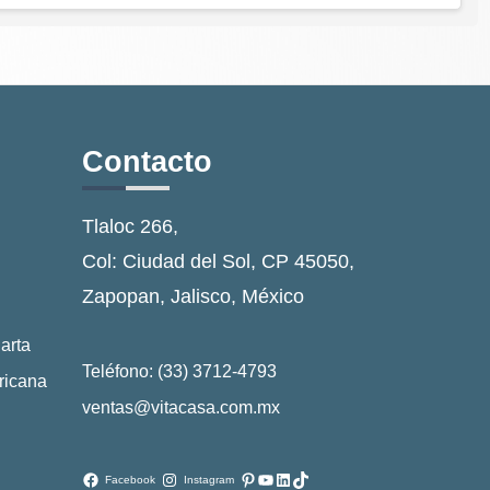
Contacto
Tlaloc 266,
Col: Ciudad del Sol, CP 45050,
Zapopan, Jalisco, México
arta
Teléfono: (33) 3712-4793
ricana
ventas@vitacasa.com.mx
Pinterest
YouTube
LinkedIn
TikTok
Facebook
Instagram