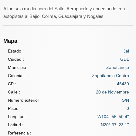
A tan solo media hora del Salto, Aeropuerto y conectando con
autopistas al Bajío, Colima, Guadalajara y Nogales
Mapa
Estado :
Jal
Ciudad :
GDL
Municipio :
Zapotlanejo
Colonia :
Zapotlanejo Centro
CP :
45430
Calle :
20 de Noviembre
Número exterior :
S/N
Pisos :
0
Longitud :
W104° 55' 50.4''
Latitud :
N20° 37' 23.1''
Referencia :