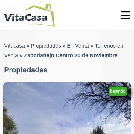
Skip
to
content
Vitacasa
»
Propiedades
»
En Venta
»
Terrenos en
Venta
»
Zapotlanejo Centro 20 de Noviembre
Propiedades
bajando