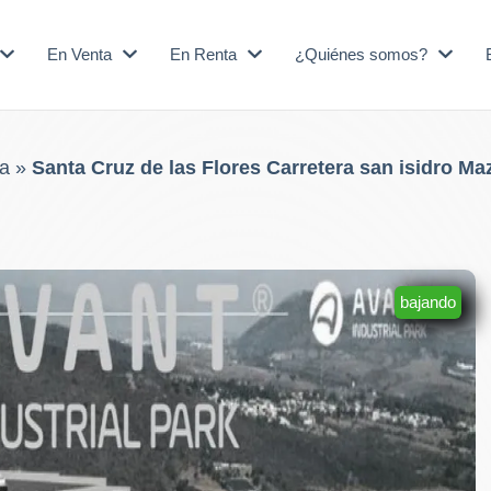
En Venta
En Renta
¿Quiénes somos?
a
»
Santa Cruz de las Flores Carretera san isidro Ma
bajando