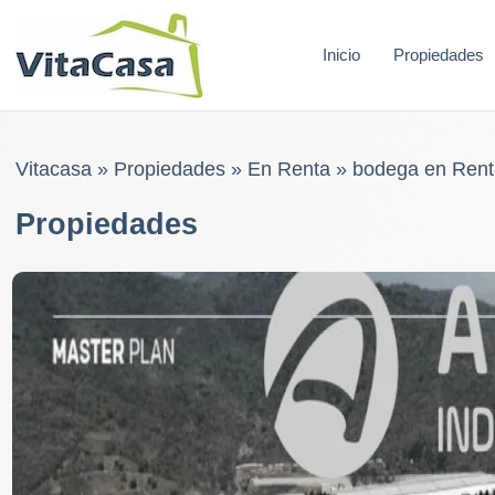
Skip
to
Inicio
Propiedades
content
Vitacasa
»
Propiedades
»
En Renta
»
bodega en Rent
Propiedades