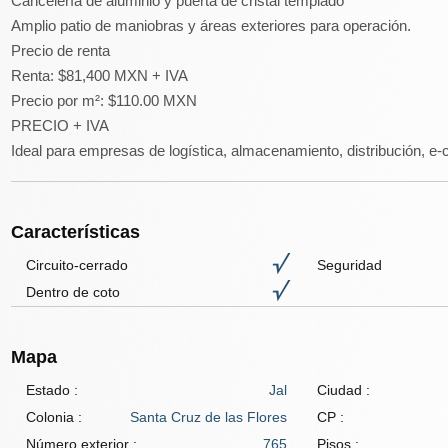
Cancelería de aluminio y puerta de cristal templado
Amplio patio de maniobras y áreas exteriores para operación.
Precio de renta
Renta: $81,400 MXN + IVA
Precio por m²: $110.00 MXN
PRECIO + IVA
Ideal para empresas de logística, almacenamiento, distribución, e
Características
Circuito-cerrado
Seguridad
Dentro de coto
Mapa
Estado :
Jal
Ciudad :
Colonia :
Santa Cruz de las Flores
CP :
Número exterior :
765
Pisos :