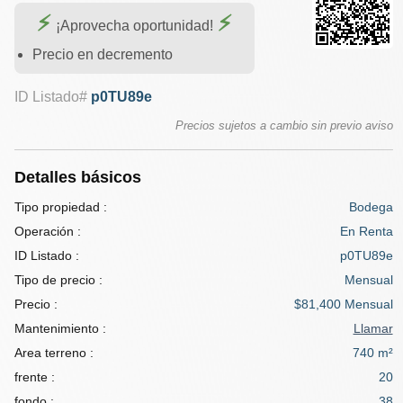
¡Aprovecha oportunidad!
Precio en decremento
ID Listado#
p0TU89e
Precios sujetos a cambio sin previo aviso
Detalles básicos
Tipo propiedad :
Bodega
Operación :
En Renta
ID Listado :
p0TU89e
Tipo de precio :
Mensual
Precio :
$81,400 Mensual
Mantenimiento :
Llamar
Area terreno :
740 m²
frente :
20
fondo :
38