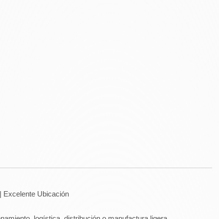
 | Excelente Ubicación
amiento, logística, distribución o manufactura ligera.