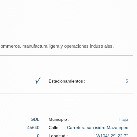
-commerce, manufactura ligera y operaciones industriales.
Estacionamientos :
5
GDL
Municipio :
Tlajo
45640
Calle :
Carretera san isidro Mazatepec
0
Longitud :
W104° 29' 22.7''