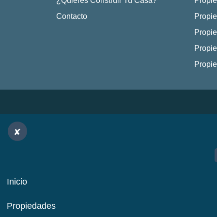
¿Quieres Construir Tu Casa?
Propie
Contacto
Propie
Propie
Propie
Propi
Inicio
Propiedades