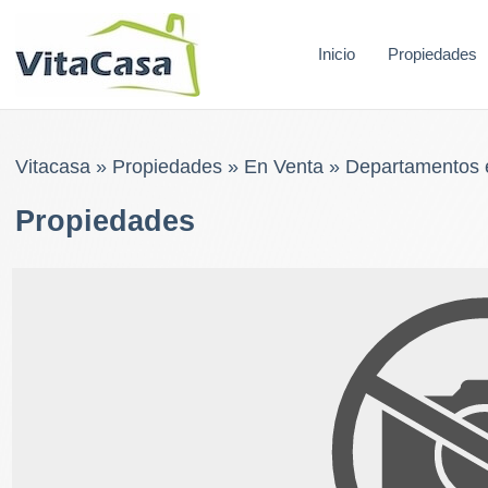
Skip
to
Inicio
Propiedades
content
Vitacasa
»
Propiedades
»
En Venta
»
Departamentos 
Propiedades