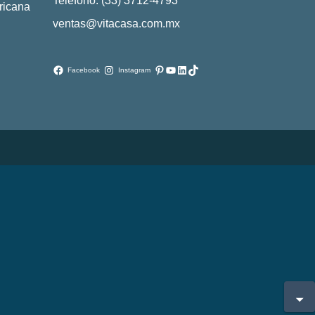
Teléfono: (33) 3712-4793
ricana
ventas@vitacasa.com.mx
Pinterest
YouTube
LinkedIn
TikTok
Facebook
Instagram