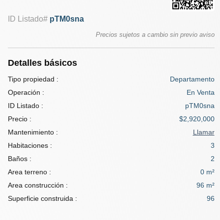
ID Listado#
pTM0sna
Precios sujetos a cambio sin previo aviso
Detalles básicos
Tipo propiedad :
Departamento
Operación :
En Venta
ID Listado :
pTM0sna
Precio :
$2,920,000
Mantenimiento :
Llamar
Habitaciones :
3
Baños :
2
Area terreno :
0 m²
Area construcción :
96 m²
Superficie construida :
96