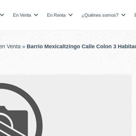
En Venta
En Renta
¿Quiénes somos?
en Venta
»
Barrio Mexicaltzingo Calle Colon 3 Habita