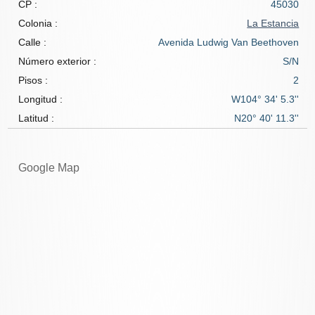
CP :
45030
Colonia :
La Estancia
Calle :
Avenida Ludwig Van Beethoven
Número exterior :
S/N
Pisos :
2
Longitud :
W104° 34' 5.3''
Latitud :
N20° 40' 11.3''
Google Map