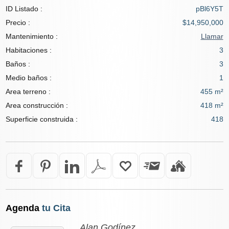
ID Listado :
pBl6Y5T
Precio :
$14,950,000
Mantenimiento :
Llamar
Habitaciones :
3
Baños :
3
Medio baños :
1
Area terreno :
455 m²
Area construcción :
418 m²
Superficie construida :
418
Agenda
tu Cita
Alan Godínez