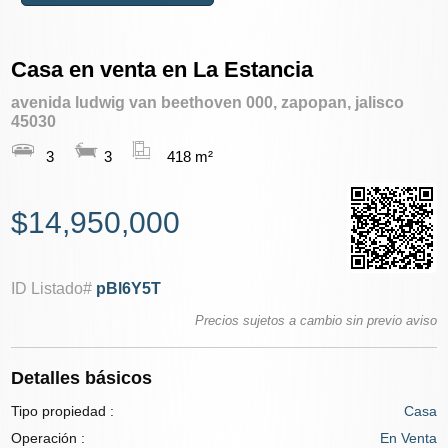
Casa en venta en La Estancia
avenida ludwig van beethoven 000, zapopan, jalisco
45030
3
3
418 m²
$14,950,000
ID Listado#
pBl6Y5T
Precios sujetos a cambio sin previo aviso
Detalles básicos
Tipo propiedad :
Casa
Operación :
En Venta