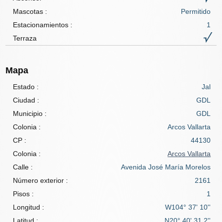
Mascotas
:
Permitido
Estacionamientos :
1
Terraza
Mapa
Estado :
Jal
Ciudad :
GDL
Municipio :
GDL
Colonia :
Arcos Vallarta
CP :
44130
Colonia :
Arcos Vallarta
Calle :
Avenida José María Morelos
Número exterior :
2161
Pisos :
1
Longitud :
W104° 37' 10''
Latitud :
N20° 40' 31.2''