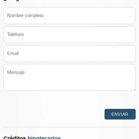
Créditos
hipotecarios