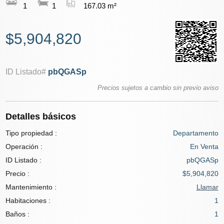
1
1
167.03 m²
$5,904,820
ID Listado#
pbQGASp
Precios sujetos a cambio sin previo aviso
Detalles básicos
Tipo propiedad :
Departamento
Operación :
En Venta
ID Listado :
pbQGASp
Precio :
$5,904,820
Mantenimiento :
Llamar
Habitaciones :
1
Baños :
1