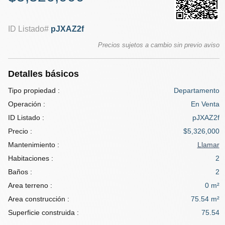
ID Listado#
pJXAZ2f
Precios sujetos a cambio sin previo aviso
Detalles básicos
Tipo propiedad :
Departamento
Operación :
En Venta
ID Listado :
pJXAZ2f
Precio :
$5,326,000
Mantenimiento :
Llamar
Habitaciones :
2
Baños :
2
Area terreno :
0 m²
Area construcción :
75.54 m²
Superficie construida :
75.54