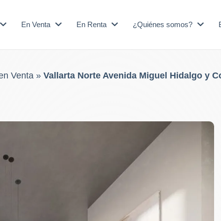
En Venta
En Renta
¿Quiénes somos?
en Venta
»
Vallarta Norte Avenida Miguel Hidalgo y Co