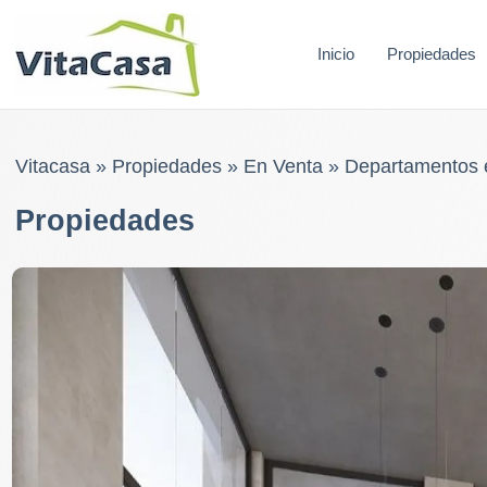
Skip
to
Inicio
Propiedades
content
Vitacasa
»
Propiedades
»
En Venta
»
Departamentos 
Propiedades