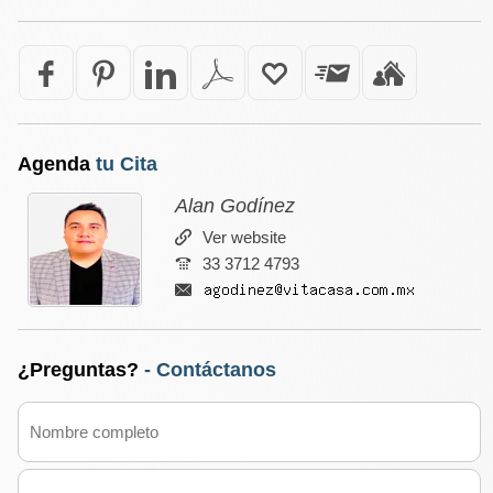
Agenda
tu Cita
Alan Godínez
Ver website
33 3712 4793
¿Preguntas?
- Contáctanos