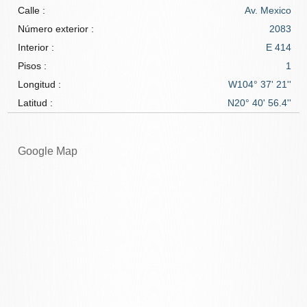
Calle :
Av. Mexico
Número exterior :
2083
Interior :
E 414
Pisos :
1
Longitud :
W104° 37' 21''
Latitud :
N20° 40' 56.4''
Google Map