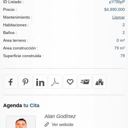
ID Listado :
pY7BIpP
Precio :
$4,890,000
Mantenimiento :
Llamar
Habitaciones :
2
Baños :
2
Area terreno :
0 m²
Area construcción :
79 m²
Superficie construida :
79
Agenda
tu Cita
Alan Godínez
Ver website