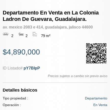
Departamento En Venta en La Colonia
Ladron De Guevara, Guadalajara.
av. mexico 2083 e 414, guadalajara, jalisco 44600
2
2
79 m²
$4,890,000
ID Listado#
pY7BIpP
Precios sujetos a cambio sin previo aviso
Detalles básicos
Tipo propiedad :
Departamento
Operación :
En Venta